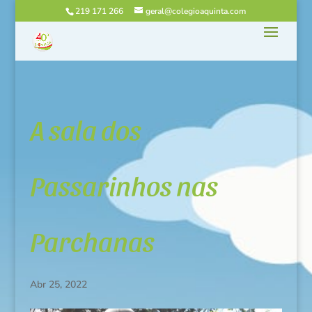
219 171 266
geral@colegioaquinta.com
A sala dos
Passarinhos nas
Parchanas
Abr 25, 2022