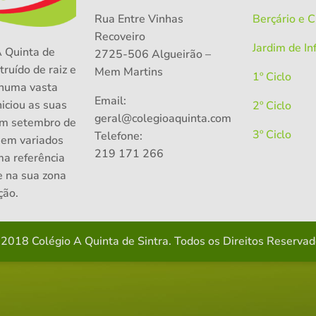
Rua Entre Vinhas
Berçário e 
Recoveiro
Jardim de In
A Quinta de
2725-506 Algueirão –
truído de raiz e
Mem Martins
1º Ciclo
numa vasta
Email:
niciou as suas
2º Ciclo
geral@colegioaquinta.com
em setembro de
3º Ciclo
Telefone:
 em variados
219 171 266
ma referência
e na sua zona
ção.
 2018 Colégio A Quinta de Sintra. Todos os Direitos Reserva