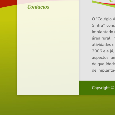
Contactos
O “Colégio 
Sintra”, cons
implantado 
área rural, i
atividades 
2006 e é já,
aspectos, u
de qualidad
de implanta
Copyright ©