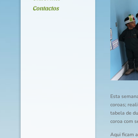
Contactos
Esta semana
coroas; rea
tabela de d
coroa com s
Aqui ficam 