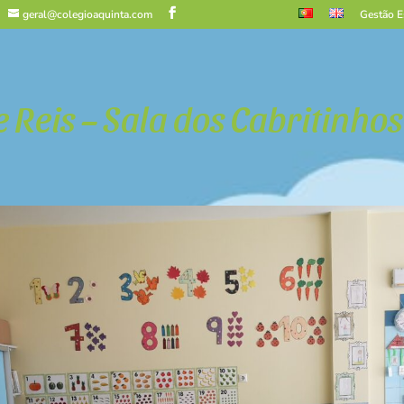
geral@colegioaquinta.com
Gestão E
e Reis – Sala dos Cabritinhos