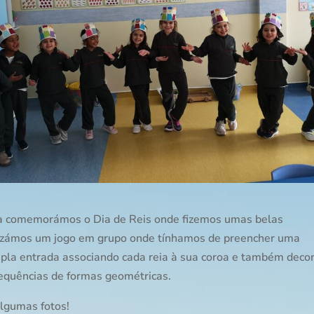
 comemorámos o Dia de Reis onde fizemos umas belas
lizámos um jogo em grupo onde tínhamos de preencher uma
upla entrada associando cada reia à sua coroa e também dec
equências de formas geométricas.
algumas fotos!