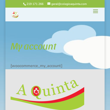
219 171 266
geral@colegioaquinta.com
My account
[woocommerce_my_account]