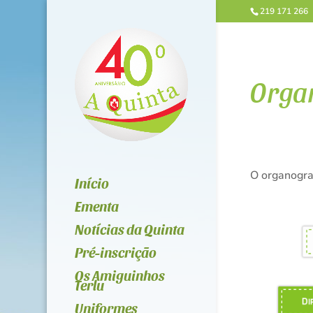
219 171 266
Orga
O organogra
Início
Ementa
Notícias da Quinta
Pré-inscrição
Os Amiguinhos
Terlu
Uniformes