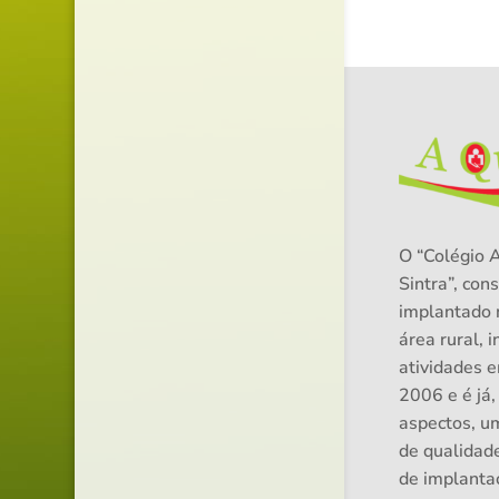
O “Colégio 
Sintra”, cons
implantado 
área rural, i
atividades 
2006 e é já,
aspectos, u
de qualidad
de implanta