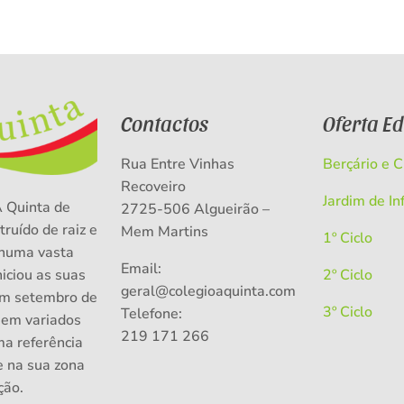
Contactos
Oferta E
Rua Entre Vinhas
Berçário e 
Recoveiro
Jardim de In
A Quinta de
2725-506 Algueirão –
truído de raiz e
Mem Martins
1º Ciclo
numa vasta
Email:
niciou as suas
2º Ciclo
geral@colegioaquinta.com
em setembro de
3º Ciclo
Telefone:
 em variados
219 171 266
ma referência
e na sua zona
ção.