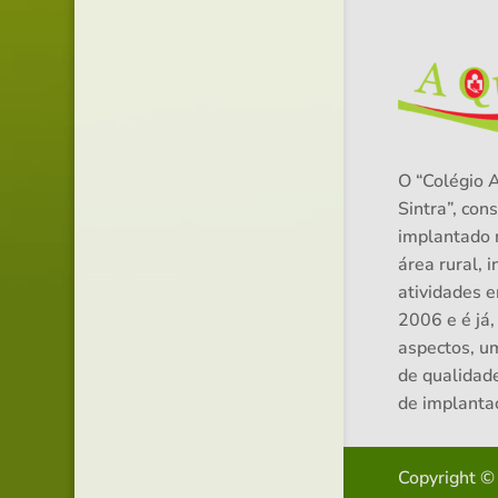
O “Colégio 
Sintra”, cons
implantado 
área rural, i
atividades 
2006 e é já,
aspectos, u
de qualidad
de implanta
Copyright ©