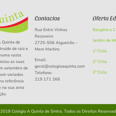
Contactos
Oferta E
Rua Entre Vinhas
Berçário e 
Recoveiro
Jardim de In
A Quinta de
2725-506 Algueirão –
truído de raiz e
Mem Martins
1º Ciclo
numa vasta
Email:
niciou as suas
2º Ciclo
geral@colegioaquinta.com
em setembro de
3º Ciclo
Telefone:
 em variados
219 171 266
ma referência
e na sua zona
ção.
 2018 Colégio A Quinta de Sintra. Todos os Direitos Reserva