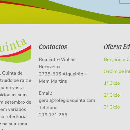
Contactos
Oferta E
Rua Entre Vinhas
Berçário e 
Recoveiro
Jardim de In
A Quinta de
2725-506 Algueirão –
truído de raiz e
Mem Martins
1º Ciclo
numa vasta
Email:
niciou as suas
2º Ciclo
geral@colegioaquinta.com
em setembro de
3º Ciclo
Telefone:
 em variados
219 171 266
ma referência
e na sua zona