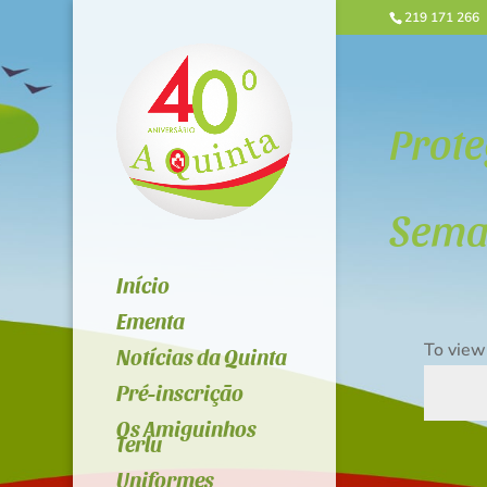
219 171 266
Prote
Seman
Início
Ementa
To view
Notícias da Quinta
Pré-inscrição
Os Amiguinhos
Terlu
Uniformes