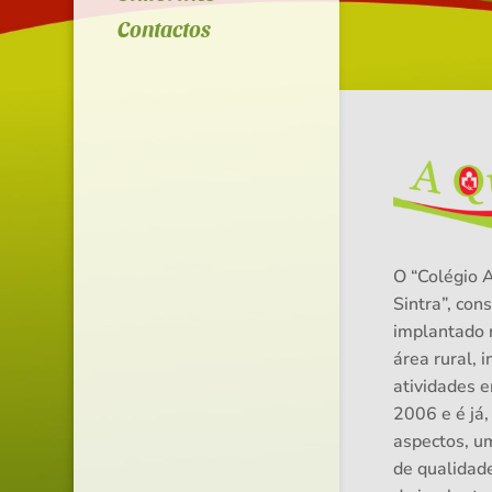
Contactos
O “Colégio 
Sintra”, cons
implantado 
área rural, i
atividades 
2006 e é já,
aspectos, u
de qualidad