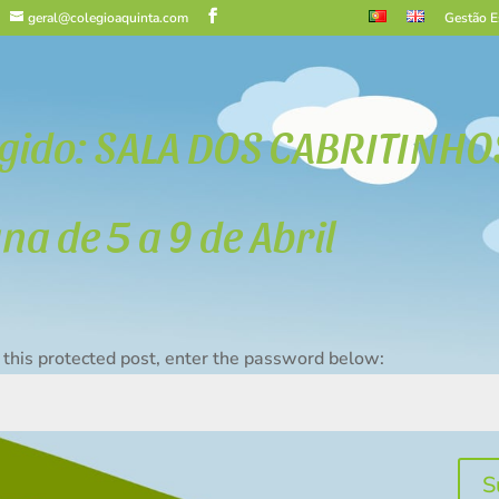
geral@colegioaquinta.com
Gestão E
gido: SALA DOS CABRITINHO
a de 5 a 9 de Abril
 this protected post, enter the password below:
S